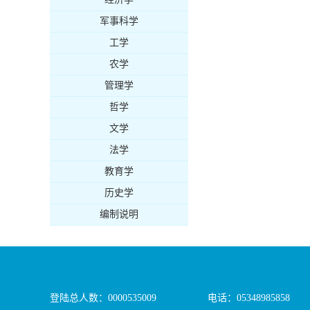
军事科学
工学
农学
管理学
哲学
文学
法学
教育学
历史学
编制说明
登陆总人数：
0000535009
电话：05348985858