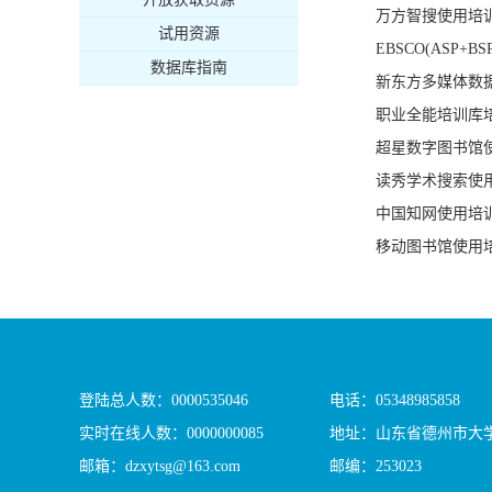
万方智搜使用培
试用资源
EBSCO(ASP+
数据库指南
新东方多媒体数
职业全能培训库
超星数字图书馆
读秀学术搜索使
中国知网使用培
移动图书馆使用
登陆总人数：
0000535046
电话：05348985858
实时在线人数：
0000000085
地址：山东省德州市大学
邮箱：dzxytsg@163.com
邮编：253023