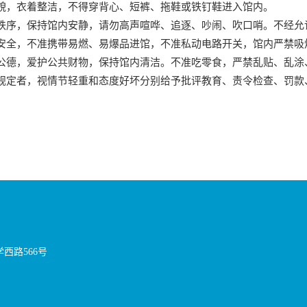
貌，衣着整洁，不得穿背心、短裤、拖鞋或铁钉鞋进入馆内。
秩序，保持馆内安静，请勿高声喧哗、追逐、吵闹、吹口哨。不经允
安全，不准携带易燃、易爆品进馆，不准私动电路开关，馆内严禁吸
公德，爱护公共财物，保持馆内清洁。不准吃零食，严禁乱贴、乱涂
规定者，视情节轻重和态度好坏分别给予批评教育、责令检查、罚款
西路566号