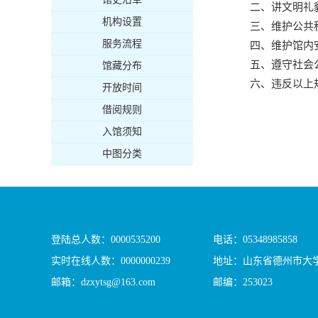
二、讲文明礼
机构设置
三、维护公共
服务流程
四、维护馆内
五、遵守社会
馆藏分布
六、违反以上
开放时间
借阅规则
入馆须知
中图分类
登陆总人数：
0000535200
电话：05348985858
实时在线人数：
0000000239
地址：山东省德州市大学
邮箱：dzxytsg@163.com
邮编：253023