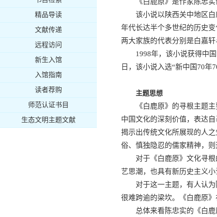
《白鹿原》是作家陈忠实
该小说以陕西关中地区白
精品导读
年代长达半个多世纪的历史变
文献传递
两大家族的代表分别是白嘉轩
远程访问
1998年，该小说获得中
新生入馆
日，该小说入选“新中国70年
入馆指南
读者荐购
主题思想
师范认证书目
《白鹿原》的寻根主题主
中国文化的深刻价值，表达自
生态文明主题文献
揭示出传统文化所展现的人之
俗、慎独隐忍的儒家精神，则
对于《白鹿原》文化寻根
艺思潮，也具有新历史主义小
对于这一主题，有人认为
很难跨逾的梁坎。《白鹿原》
总体来看陈忠实的《白鹿