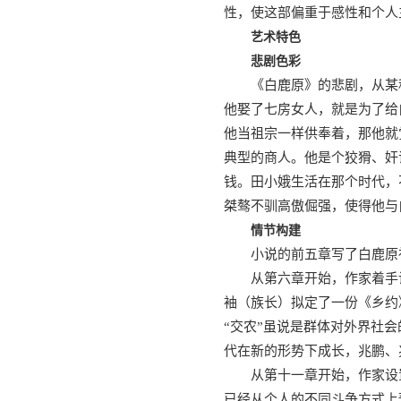
性，使这部偏重于感性和个人
艺术特色
悲剧色彩
《白鹿原》的悲剧，从某
他娶了七房女人，就是为了给
他当祖宗一样供奉着，那他就
典型的商人。他是个狡猾、奸
钱。田小娥生活在那个时代，
桀骜不驯高傲倔强，使得他与
情节构建
小说的前五章写了白鹿原
从第六章开始，作家着手
袖（族长）拟定了一份《乡约
“交农”虽说是群体对外界社
代在新的形势下成长，兆鹏、
从第十一章开始，作家设
已经从个人的不同斗争方式上