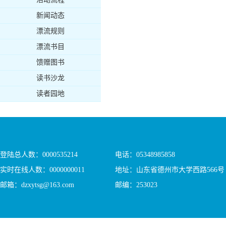
新闻动态
漂流规则
漂流书目
馈赠图书
读书沙龙
读者园地
登陆总人数：
0000535214
电话：05348985858
实时在线人数：
0000000011
地址：山东省德州市大学西路566号
邮箱：dzxytsg@163.com
邮编：253023