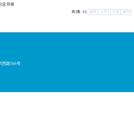
份总书单
共3条 1/1
首页
上页
下页
尾页
西路566号