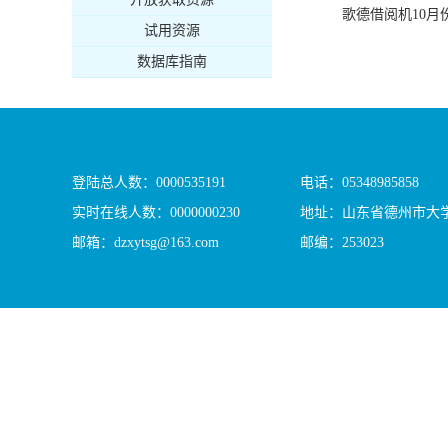
歌德借阅机10月
试用资源
数据库指南
登陆总人数：
0000535191
电话：05348985858
实时在线人数：
0000000230
地址：山东省德州市大学
邮箱：dzxytsg@163.com
邮编：253023