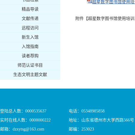
超星数字图书馆使用培训.
精品导读
文献传递
附件【
超星数字图书馆使用培训.p
远程访问
新生入馆
入馆指南
读者荐购
师范认证书目
生态文明主题文献
登陆总人数：
0000535637
电话：05348985858
实时在线人数：
0000000222
地址：山东省德州市大学西路566号
邮箱：dzxytsg@163.com
邮编：253023