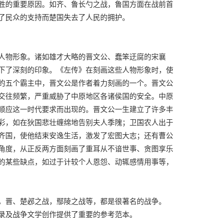
胜的重要原因。如齐、鲁长勺之战，鲁国方面在战前首
了民众的支持而楚国失去了人民的拥护。
人物形象。诸如雄才大略的晋文公、蠢笨迂腐的宋襄
下了深刻的印象。《左传》在刻画这些人物形象时，使
的五个霸主中，晋文公是作者着力刻画的一个。晋文公
交往频繁，严重威胁了中原地区各诸侯国的安全。中原
顺应这一时代要求而出现的。晋文公一生建立了许多丰
彩，如在狄国悲壮缠绵地告别夫人季隗；卫国农人出于
齐国，使他结束安逸生活，激发了宏图大志；还有曹公
角度，从正反两方面刻画了重耳从不谙世事、贪图享乐
的某些缺点，如过于计较个人恩怨、动辄感情用事等，
，晋、楚邲之战，鄢陵之战等，都是很著名的战争。
录及战争文学创作提供了重要的参考范本。