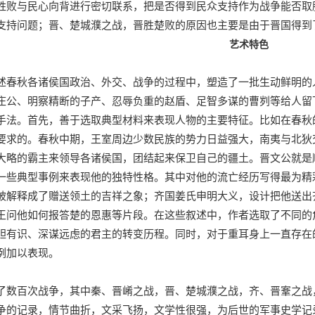
胜败与民心向背进行密切联系，把是否得到民众支持作为战争能否取
支持问题；晋、楚城濮之战，晋胜楚败的原因也主要是由于晋国得到
艺术特色
述春秋各诸侯国政治、外交、战争的过程中，塑造了一批生动鲜明的
庄公、明察精断的子产、忍辱负重的赵盾、足智多谋的曹刿等给人留
手法。首先，善于选取典型材料来表现人物的主要特征。比如在春秋
要求的。春秋中期，王室周边少数民族的势力日益强大，南夷与北狄
大略的霸主来领导各诸侯国，团结起来保卫自己的疆土。晋文公就是
一些典型事例来表现他的独特性格。其中对他的流亡经历写得最为精
被解释成了赠送领土的吉祥之象；齐国姜氏申明大义，设计把他送出
王问他如何报答楚的恩惠等片段。在这些叙述中，作者选取了不同的
胆有识、深谋远虑的君主的转变历程。同时，对于重耳身上一直存在
例加以表现。
了数百次战争，其中秦、晋崤之战，晋、楚城濮之战，齐、晋鞌之战
争的记录，情节曲折，文采飞扬，文学性很强，为后世的军事史学记