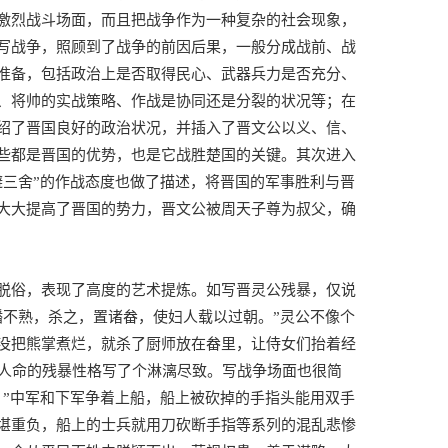
激烈战斗场面，而且把战争作为一种复杂的社会现象，
写战争，照顾到了战争的前因后果，一般分成战前、战
准备，包括政治上是否取得民心、武器兵力是否充分、
、将帅的实战策略、作战是协同还是分裂的状况等；在
绍了晋国良好的政治状况，并插入了晋文公以义、信、
些都是晋国的优势，也是它战胜楚国的关键。其次进入
避三舍”的作战态度也做了描述，将晋国的军事胜利与晋
大大提高了晋国的势力，晋文公被周天子尊为叔父，确
脱俗，表现了高度的艺术提炼。如写晋灵公残暴，仅说
蹯不熟，杀之，置诸畚，使妇人载以过朝。”灵公不像个
没把熊掌煮烂，就杀了厨师放在畚里，让侍女们抬着经
菅人命的残暴性格写了个淋漓尽致。写战争场面也很简
。”中军和下军争着上船，船上被砍掉的手指头能用双手
堪重负，船上的士兵就用刀砍断手指等系列的混乱悲惨