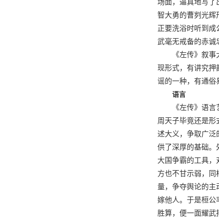
场面，逼真地写了
智大勇的曹刿光辉
正要洗浴时听到成
武毫无戒备的赤诚
《左传》叙事
现形式，有讲究押
谣的一种，有通俗
语言
《左传》语言
周天子毕竟还是形
述大义，争取广泛
供了深厚的基础。
大国争霸的工具，
方也不甘示弱，同
量，争夺舆论的主
嫁他人。于是桓公
胜算，便一面耀武