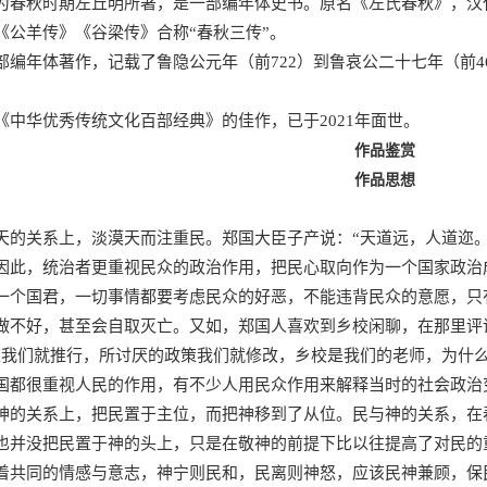
为春秋时期左丘明所著，是一部编年体史书。原名《左氏春秋》，汉
《公羊传》《谷梁传》合称“春秋三传”。
部编年体著作，记载了鲁隐公元年（前722）到鲁哀公二十七年（前4
《中华优秀传统文化百部经典》的佳作，已于2021年面世。
作品鉴赏
作品思想
天的关系上，淡漠天而注重民。郑国大臣子产说：“天道远，人道迩
因此，统治者更重视民众的政治作用，把民心取向作为一个国家政治
一个国君，一切事情都要考虑民众的好恶，不能违背民众的意愿，只
做不好，甚至会自取灭亡。又如，郑国人喜欢到乡校闲聊，在那里评
策我们就推行，所讨厌的政策我们就修改，乡校是我们的老师，为什
国都很重视人民的作用，有不少人用民众作用来解释当时的社会政治
神的关系上，把民置于主位，而把神移到了从位。民与神的关系，在
也并没把民置于神的头上，只是在敬神的前提下比以往提高了对民的
着共同的情感与意志，神宁则民和，民离则神怒，应该民神兼顾，保