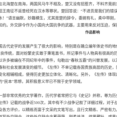
在北海楚在南海，两国风马牛不相及，楚又没有招惹齐，不料齐竟前
昭王南征不返曾经死在汉水等罪状。楚回答说：“不进贡是我们的错
水！”语言幽默，妙趣横生，尤其是楚的辞令，委婉有礼，柔中带刚
和约。外交辞令作为小国向大国抗争的武器，主要用来反对压迫，保
作品
影响
国古代史学的发展产生了很大的影响，特别是在确立编年体史书的地
优良传统，面对纷繁史实敢于秉笔直书，所记事件与人物具有很高的
以许多被编在不同纪年中的事件，勾勒出“春秋五霸”的兴替发展，以及
春秋社会发展演变的细节。《左传》不单记载各国贵族高层的历史，
变化相辅相成，使得历史更加立体化、清晰化。另外，《左传》体现
的“民本”思想，其积极意义早已不限于史学领域。
一部非常优秀的文学著作，历代学者常把它与《史记》并称，尊为历
左传》记载的战争近500次，其中有不少战争记叙了详细过程，对于
及各方评价，以精练而富于文采的文笔写出，且行文精练、严密有力。
叙写外交辞令，这些外交辞令含蓄蕴藉、刚柔并济、绵里藏针，或意