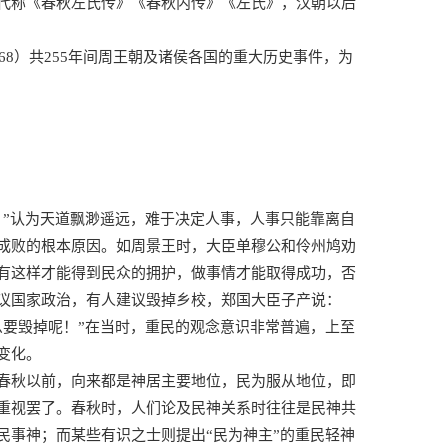
代称《春秋左氏传》《春秋内传》《左氏》，汉朝以后
68）共255年间周王朝及诸侯各国的重大历史事件，为
。”认为天道飘渺遥远，难于决定人事，人事只能靠离自
成败的根本原因。如周景王时，大臣单穆公和伶州鸠劝
有这样才能得到民众的拥护，做事情才能取得成功，否
议国家政治，有人建议毁掉乡校，郑国大臣子产说：
么要毁掉呢！”在当时，重民的观念意识非常普遍，上至
变化。
春秋以前，向来都是神居主要地位，民为服从地位，即
重视罢了。春秋时，人们论及民神关系时往往是民神共
民事神；而某些有识之士则提出“民为神主”的重民轻神