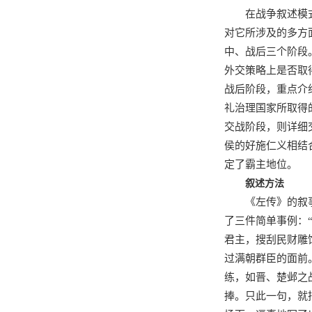
在战争叙述模
对它所涉及的多方
中、战后三个阶段
外交策略上是否取
战后阶段，重点介
礼治理国家所取得
交战阶段，则详细
侯的好施仁义相结
定了霸主地位。
叙述方法
《左传》的叙
了三件简单事例：
君主，搜刮民财雕
过满朝群臣的面前
练，如晋、楚邺之
捧。只此一句，就