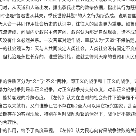
门时，从天道和人道出发，摆出季氏出君的数条依据，指出其行为既是
同时也是“鲁君世从其失，季氏世修其勤”的人之行为所造成。说明鲁
天人合一共同作用社会历史的认识中，往往人的因素更为重要。如鲁
气流造成，问周内史叔兴主何吉凶，叔兴认为那是自然现象，造不成
天没有什么必然关系。一次晋军对楚作战，董叔认为“天道”不保佑楚
一的社会观认为：天与人共同决定人类社会。人类社会没有固定不变
，但礼治是永世长存的，谁重德尚礼，谁就会得到天命的眷顾和人民
争的性质区分为“义”与“不义”两种，即正义的战争和非正义的战争
暴力的战争则是非正义战争。对正义战争持支持态度，对非正义战争
，能持客观的冷静态度。《左传》认为在当时的社会条件下战争是不
自古以来就有，又有谁能让它不存在呢?圣人可以用它振兴国家，乱
长期存在的客观现象，特别在当时战乱频繁的情况下，战争是不能避
的合理性。
中的作用，给予了高度重视。《左传》认为民心向背是战争胜败的关