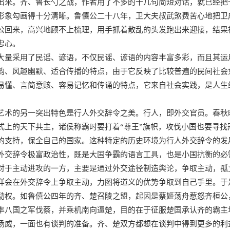
出来。齐、鲁长勺之战，作者用了不多的十几句简短对话，就已经把
形象勾画得十分清晰。鲁僖公二十八年，卫大夫叔武煞费苦心地把卫
公回来，高兴地顾不上梳理，用手抓着散乱的头发跑出来迎接，结果
忠心。
大量采用了民谣、谚语，不仅民谣、谚语的内容丰富多彩，而且其运
韵、风趣幽默、适合传播的特点，由于它反映了比较普遍的民间社会
易懂、言简意赅、容易记忆和传诵的特点，它来自社会实践，是人生
艺术的另一突出特色是行人外交辞令之美。行人，即外交官员。春秋
式上的天下共主，诸侯称霸时要打着“尊王”旗帜，攻伐小国也要寻
的支持，保全自己的国家。这种特定的历史环境为行人外交辞令的发
外交辞令极富政治性，既是大国争霸的语言工具，也是小国抗衡的必
对于主动进攻的一方，主要是通过外交途径制造舆论，争取主动，孤
样会在外交辞令上争取主动，力图将道义的优势争取到自己手里。于
动权。如鲁僖公四年的齐、楚召陵之盟，起因是蔡姬荡舟惹怒齐桓公
率八国之军伐蔡，并乘机南向逼楚，目的在于征服楚国承认齐的霸主
扬威，一面也有谈判的准备。齐、楚双方都想在谈判中得到更多的利