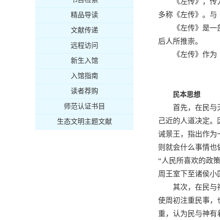
《左传》，传
多称《左传》。与
精品导读
《左传》是一
文献传递
后人所推崇。
远程访问
《左传》作为
新生入馆
入馆指南
读者荐购
民本思想
师范认证书目
首先，在民与
己近的人道决定。
生态文明主题文献
诫景王，指出作为
则就会什么事情也
“人民所喜欢的政
周王室下至诸侯小
其次，在民与
使周初注重民事，
重，认为民与神有