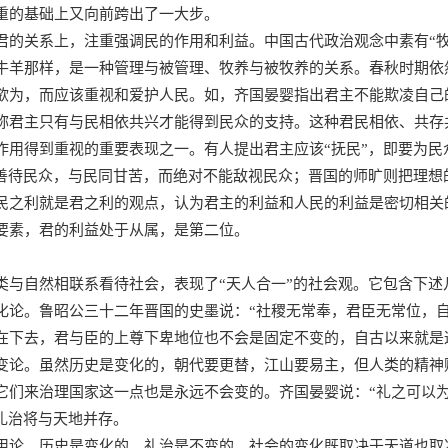
重的基础上又向前跨出了一大步。
君的关系上，注重强调民的作用和利益。中国古代政治观念中素有“
牛羊那样，是一种管理与被管理、牧养与被牧养的关系。春秋时期依
欲为，而应该重视和爱护人民。如，齐国晏婴指出君主不能欺凌自己
称君主只有与民相依共兴才能得到民众的支持。这种君民相依、共存
作用得到重视的重要表现之一。有人提出君主应该“抚民”，即要为
和善待民众，与民同甘苦，而绝对不能敌视民众；晋国的师旷则把理
民之利就是君之利的观点，认为君主的利益和人民的利益是密切相关
要素，君的利益处于从属，是第二位。
类与自然相联系看待社会，表现了“天人合一”的社会观。它包含下述
化论。鲁昭公三十二年晋国的史墨说：“社稷无常奉，君臣无常位，
在下去，君与臣的上尊下卑地位也不会是固定不变的，自古以来就是
变论。虽然历史是变化的，朝代要更替，江山要易主，但人类的精神
它们来治理国家这一点也是永远不会变的。齐国晏婴说：“礼之可以
，礼治将与天地并存。
用论。历史是变化的，礼治是不变的，社会的变化既取决于天道也取