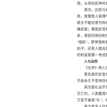
观，从而在民神并
再次，在民与
姓，就像牧人管理
君主不能任意为所
确态度；晋国史苏
系，是民的地位和
“恤民”，即体恤
如子。还有人提出
的利益是第一考虑
人与自然
《左传》把人
首先是历史变
不会永久不变地存
其次是礼治不
灭亡的，人类要用
万变不离其“礼”
再次是天人作