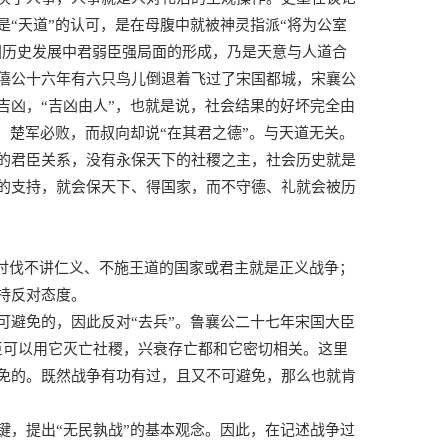
“天道”的认可，是在母腹中就被神灵指派“将为公室
国历史发展中君弱臣强局面的形成，乃是天意与人道合
僖公十六年有六只鸟儿倒退着飞过了宋国都城，宋襄公
吉凶，“吉凶由人”，也就是说，社会结果的好坏完全由
，楚军必败，而叔向却说“在其君之德”。与天道无关。
的君臣关系，没有永保天下的社稷之主，社会历史就是
的支持，就会保天下、得国家，而不守德、礼就会被历
。讨伐不讲仁义、不施王道的国家或君主就是正义战争；
持反对态度。
可避免的，因此反对“去兵”。鲁襄公二十七年宋国大臣
臣可以用它灭亡社稷，兴衰存亡都和它密切相关。这里
免的。既然战争有功有过，且又不可避免，那么也就肯
键，提出“无民孰战”的基本观念。因此，在记述战争过