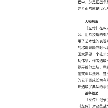
程中，总是把战争
要考虑的就是民心
人物形象
《左传》在叙
公、阴险狡猾的郑
用了艺术性的表现
的称霸是顺应时代
国家需要一个雄才
功伟绩，作者选取
捉弄给他土块，竟
偷窥重耳洗浴、楚
的公子哥成长为有
也选取了典型的事
战争叙述
《左传》记录
《左传》对这些战