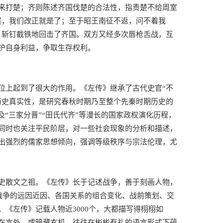
来打楚；齐则陈述齐国伐楚的合法性，指责楚不给周室
误，我们改正就是了；至于昭王南征不返，问不着我
，斩钉截铁地回击了齐国。双方又经多次唇枪舌战，互
护自身利益，争取生存权利。
位上起到了很大的作用。《左传》继承了古代史官“不
历史真实性，是研究春秋时期乃至整个先秦时期历史的
“三家分晋”“田氏代齐”等漫长的国家政权演化历程，
同时也关注平民阶层，对一些社会现象的分析和描述，
出强烈的儒家思想倾向，强调等级秩序与宗法伦理，尤
史散文之祖。《左传》长于记述战争，善于刻画人物，
战争的远因近因、各国关系的组合变化、战前策划、交
《左传》记载人物近3000个，大都描写得栩栩如
在言外，或暗藏玄机，往往在彬彬有礼的语言形式下蕴