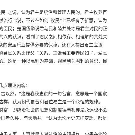
牧民”之说，认为君主是统治和管理人民的，君主牧养百
然流行此说，不过在如何“牧民”上已经有了新意，认为
的臣民；楚国伍举说君与民和睦共处才是君主对民的正
共兴的认识，看到了君民之间相依存、相理解的共处关
民众的安居乐业提供必要的保障；还有人提出君主应该
想的君民关系比作父子关系，主张君主要养民如子，爱民
的。这是一种以民利为基础，视民利为君利的意识，民
几点理论内容：
自古以然。”这是春秋史家的一句名言，意思是一个国家
这样。认为朝代更替和君位易主是一个永恒的规律。
财富，即统治社会的思想和制度德与礼却是永远也不会
为国者久矣，与天地并。”认为无论历史怎样变迁，都是
决于人事，人事就是人对礼治的主观操作。史墨在谈论