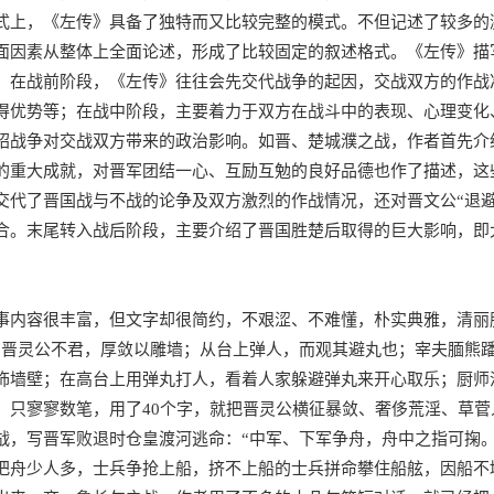
式上，《左传》具备了独特而又比较完整的模式。不但记述了较多的
面因素从整体上全面论述，形成了比较固定的叙述格式。《左传》描
。在战前阶段，《左传》往往会先交代战争的起因，交战双方的作战
得优势等；在战中阶段，主要着力于双方在战斗中的表现、心理变化
绍战争对交战双方带来的政治影响。如晋、楚城濮之战，作者首先介
的重大成就，对晋军团结一心、互励互勉的良好品德也作了描述，这
交代了晋国战与不战的论争及双方激烈的作战情况，还对晋文公“退
合。末尾转入战后阶段，主要介绍了晋国胜楚后取得的巨大影响，即
事内容很丰富，但文字却很简约，不艰涩、不难懂，朴实典雅，清丽
“晋灵公不君，厚敛以雕墙；从台上弹人，而观其避丸也；宰夫腼熊
饰墙壁；在高台上用弹丸打人，看着人家躲避弹丸来开心取乐；厨师
。只寥寥数笔，用了40个字，就把晋灵公横征暴敛、奢侈荒淫、草
战，写晋军败退时仓皇渡河逃命：“中军、下军争舟，舟中之指可掬
把舟少人多，士兵争抢上船，挤不上船的士兵拼命攀住船舷，因船不