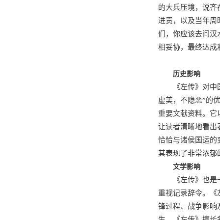
的大兵压境，说齐
进贡，以及当年周
们，你应该去问汉
相妥协，最终达成
历史影响
《左传》对中
虚美，不隐恶”的
重要文献资料。它
让读者清晰地看出
恰恰与诸侯国运的
其表现了非常浓郁
文学影响
《左传》也是
重视记录辞令。《
锋过程、战争影响
生。《左传》擅长