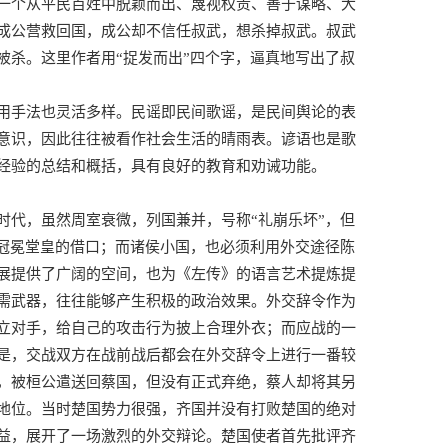
一个从平民百姓中脱颖而出、蔑视权贵、善于谋略、大
成公营救回国，成公却不信任叔武，想杀掉叔武。叔武
被杀。这里作者用“捉发而出”四个字，逼真地写出了叔
用手法也灵活多样。民谣即民间歌谣，是民间舆论的表
意识，因此往往被看作社会生活的晴雨表。谚语也是歌
经验的总结和概括，具有良好的教育和劝诫功能。
时代，虽然周室衰微，列国兼并，号称“礼崩乐坏”，但
找冠冕堂皇的借口；而诸侯小国，也必须利用外交途径陈
展提供了广阔的空间，也为《左传》的语言艺术提炼提
需武器，往往能够产生积极的政治效果。外交辞令作为
立对手，给自己的攻击行为披上合理外衣；而应战的一
是，交战双方在战前战后都会在外交辞令上进行一番较
，被桓公遣送回蔡国，但没有正式弃绝，蔡人却将其另
地位。当时楚国势力很强，齐国并没有打败楚国的绝对
益，展开了一场激烈的外交辩论。楚国使者首先批评齐