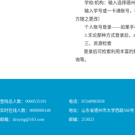
学校/机构：输入选择德
输入学号或一卡通账号，
方随之更改）
个人账号登录——如果手
3.无论那种方式登录后，
三、资源检索
登录后可检索利用丰富的数
询等。
登陆总人数：
0000535101
电话：05348985858
实时在线人数：
0000000140
地址：山东省德州市大学西路566号
邮箱：dzxytsg@163.com
邮编：253023