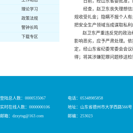
日前，经山东省委批准，
经查，赵卫东丧失理想信
理论学习
规收受礼金；隐瞒不报个人有
政策法规
把安全生产领域当成谋取私利
警钟长鸣
赵卫东严重违反党的政治纪
下载专区
影响恶劣，应予严肃处理。依
定，经山东省纪委常委会会议
得；将其涉嫌犯罪问题移送检
登陆总人数：
0000535067
电话：05348985858
实时在线人数：
0000000106
地址：山东省德州市大学西路566号
邮箱：dzxytsg@163.com
邮编：253023