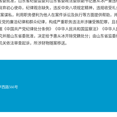
省委批准，山东省纪委监委对山东省委政法委原副书记惠从冰严重违
背弃初心使命，纪律观念缺失，违反中央八项规定精神，违规收受礼
以案谋私，利用职务便利为他人在案件诉讼及执行等方面提供帮助，
的廉洁纪律和群众纪律，构成严重职务违法并涉嫌受贿犯罪，且在
据《中国共产党纪律处分条例》《中华人民共和国监察法》《中华人
究并报山东省委批准，决定给予惠从冰开除党籍处分；由山东省监委
机关依法审查起诉，所涉财物随案移送。
西路566号