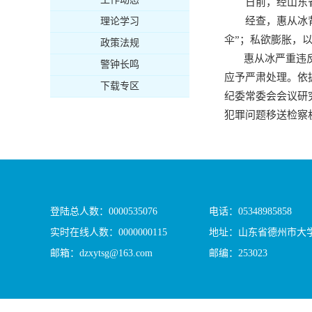
日前，经山东
经查，惠从冰
理论学习
伞”；私欲膨胀，
政策法规
惠从冰严重违反党
警钟长鸣
应予严肃处理。依
下载专区
纪委常委会会议研
犯罪问题移送检察
登陆总人数：
0000535076
电话：05348985858
实时在线人数：
0000000115
地址：山东省德州市大学
邮箱：dzxytsg@163.com
邮编：253023