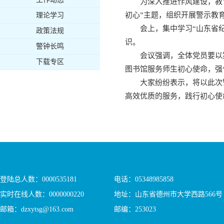
为深入推进作风建设，教
初心”主题，组织开展警示教
理论学习
会上，集中学习“山东省
政策法规
识。
警钟长鸣
会议强调，全体党员要以
下载专区
图书馆服务师生初心使命，强
大家纷纷表示，将以此次
高效优质的服务，践行初心使
登陆总人数：
0000535181
电话：05348985858
实时在线人数：
0000000220
地址：山东省德州市大学西路566号
邮箱：dzxytsg@163.com
邮编：253023