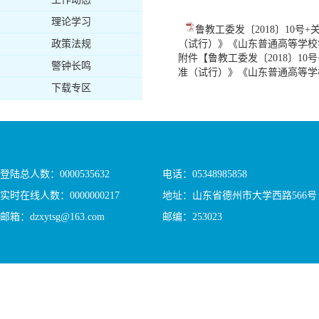
理论学习
鲁教工委发〔2018〕10
政策法规
（试行）》《山东普通高等学校学
附件【
鲁教工委发〔2018〕
警钟长鸣
准（试行）》《山东普通高等学校
下载专区
登陆总人数：
0000535632
电话：05348985858
实时在线人数：
0000000217
地址：山东省德州市大学西路566号
邮箱：dzxytsg@163.com
邮编：253023