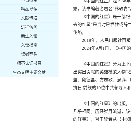
《中国的红星》是193
籍。该书编著者署名“林轶青”
精品导读
《中国的红星》是一部纪
文献传递
去的红星”是当时已牺牲或辞世
远程访问
传略。
新生入馆
2019年，人民出版社
入馆指南
2024年9月1日，《中
读者荐购
师范认证书目
《中国的红星》分为上下
出突出贡献的英雄模范人物”
生态文明主题文献
坚、段德昌、方志敏、澎湃、
抗日 前线的19位中共领导
《中国的红星》的出版，
几乎相同。历经岁月流逝，该
的红星》，对于读者从书中领