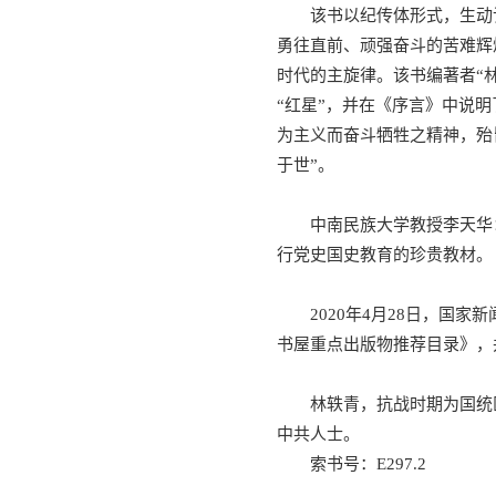
该书以纪传体形式，生动
勇往直前、顽强奋斗的苦难辉
时代的主旋律。该书编著者“
“红星”，并在《序言》中说
为主义而奋斗牺牲之精神，殆
于世”。
中南民族大学教授李天华
行党史国史教育的珍贵教材。
2020年4月28日，国
书屋重点出版物推荐目录》，
林轶青，抗战时期为国统
中共人士。
索书号：E297.2