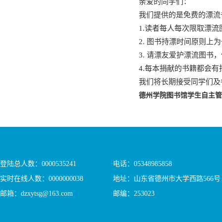
亲爱的同学们：
我们提供的是免费的漂流
1.读者每人每次限取漂流
2. 图书持漂时间原则上
3. 请漂友爱护漂流图
4.每本捐献的书籍都会
我们将长期接受同学们及
德州学院图书馆学生自主管
登陆总人数：
0000535241
电话：05348985858
实时在线人数：
0000000038
地址：山东省德州市大学西路566号
邮箱：dzxytsg@163.com
邮编：253023